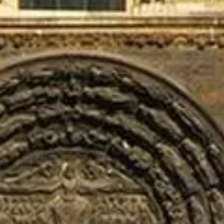
Tickets buchen
Basilika von Saint‑Denis
Ihr Guide zur Basilika von Saint‑Denis — Tickets, königliche
Gräber, Glasfenster und Tipps für einen Besuch nördlich von Paris.
©
2026
Diese Website ist weder dem Centre des monuments
nationaux noch der Stadt Saint‑Denis angeschlossen.
Die(z) saintdenis.paris weboldal egy független információs platform,
amely a(z) Basilika von Saint‑Denis bemutatásának szenteli magát.
Minden bejegyzett márka vagy védjegy a megfelelő tulajdonos
tulajdona. A jegyekkel kapcsolatos kérdésekben kérjük, forduljon
közvetlenül a jegyértékesítőkhöz. Egyéb kérdések esetén írjon e-
mailt ide:
Kontaktieren Sie uns