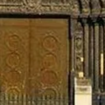
Schnellzugriffe
Wählen Sie Ihre Tickets
Besuchszeiten
Sehenswertes
FAQ
Rechtliches
Rechtliche Hinweise
Über uns
Datenschutzerklärung
Cookie-Richtlinie
Seitenübersicht
Mit ❤️ erstellt für Reisende und Geschichtsliebhaber weltweit – von
jemandem wie ihnen.
Ihr persönlicher Guide für Basilika von Saint‑Denis. Fragen Sie
mich zu Tickets, Öffnungszeiten und mehr!
💬