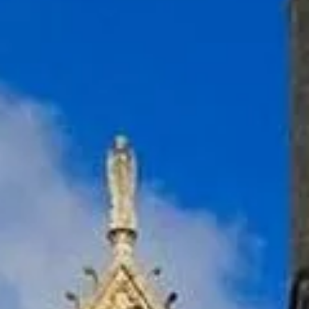
Besuchszeiten
Sehenswertes
Geschichte
Nützliche Infos
FAQ
Deutsch
DE
Tickets
Häufige Fragen zur Basilika von Saint‑Denis
Antworten zu Tickets, Barrierefreiheit, Gottesdiensten, Gräbern,
Glasfenstern und Besuchstipps.