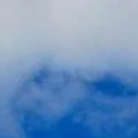
Besuchszeiten
10:00 AM
–
06:15 PM
|
Freitag, August 7, 2026
1 Rue de la Légion d'Honneur, 93200 Saint‑Denis, Frankreich