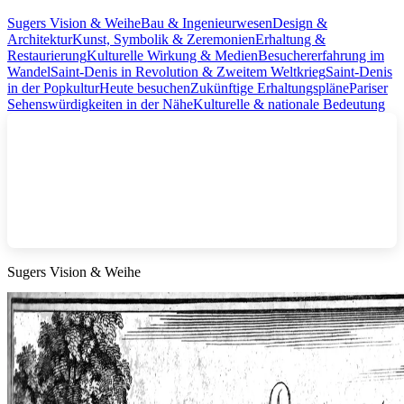
Sugers Vision & Weihe
Bau & Ingenieurwesen
Design &
Architektur
Kunst, Symbolik & Zeremonien
Erhaltung &
Restaurierung
Kulturelle Wirkung & Medien
Besuchererfahrung im
Wandel
Saint‑Denis in Revolution & Zweitem Weltkrieg
Saint‑Denis
in der Popkultur
Heute besuchen
Zukünftige Erhaltungspläne
Pariser
Sehenswürdigkeiten in der Nähe
Kulturelle & nationale Bedeutung
Sugers Vision & Weihe