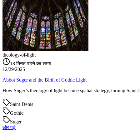
theology-of-light
18
मिनट पढ़ने का समय
12/29/2025
Abbot Suger and the Birth of Gothic Light
How Suger’s theology of light became spatial strategy, turning Saint‑D
Saint-Denis
Gothic
Suger
और पढ़ें
→