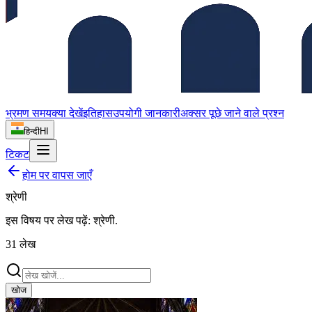
भ्रमण समय
क्या देखें
इतिहास
उपयोगी जानकारी
अक्सर पूछे जाने वाले प्रश्न
हिन्दी
HI
टिकट
होम पर वापस जाएँ
श्रेणी
इस विषय पर लेख पढ़ें:
श्रेणी
.
31
लेख
खोज