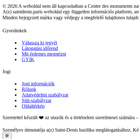
©
2026
A weboldal nem áll kapcsolatban a Centre des monuments nat
A(z) saintdenis.paris weboldal egy független információs platform, am
Minden bejegyzett márka vagy védjegy a megfelelő tulajdonos tulajdo
Gyorslinkek
Válassza ki jegyét
Látogatási időrend
Mit érdemes megnézni
GYIK
Jogi
Jogi információk
Rólunk
Adatvédelmi szabályzat
Süti-szabályzat
Oldaltérkép
Szeretettel készült ❤️ az utazók és a történelem szerelmesei számára 
Személyes útmutatója a(z) Saint‑Denis bazilika meglátogatásához. Kér
💬