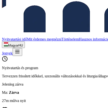
Nyitvatartási idő
Mit érdemes megnézni
Történelem
Hasznos informáci
Magyar
HU
Jegyek
Nyitvatartás és program
Tervezzen frissített időkkel, szezonális változásokkal és liturgia/állag
Jelenleg zárva
Ma
:
Zárva
27m múlva nyit