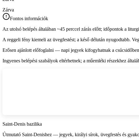
Zárva
Fontos információk
Az utolsó belépés általában ~45 perccel zárás előtt; időpontok a liturg
A reggeli fény kiemeli az üvegfestést; a késő délután nyugodtabb. Vegye
Erősen ajánlott előfoglalni — napi jegyek kifogyhatnak a csúcsidőben
Ingyenes belépési szabályok eltérhetnek; a műemléki részekhez általába
Saint‑Denis bazilika
Útmutató Saint‑Denishez — jegyek, királyi sírok, üvegfestés és gyakor