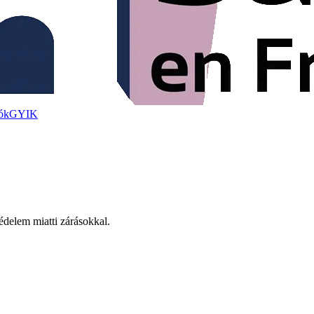
ók
GYIK
védelem miatti zárásokkal.