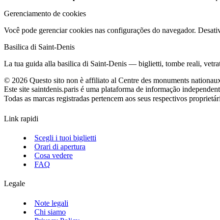
Gerenciamento de cookies
Você pode gerenciar cookies nas configurações do navegador. Desativ
Basilica di Saint‑Denis
La tua guida alla basilica di Saint‑Denis — biglietti, tombe reali, vetrat
©
2026
Questo sito non è affiliato al Centre des monuments nationaux 
Este site saintdenis.paris é uma plataforma de informação independent
Todas as marcas registradas pertencem aos seus respectivos proprietári
Link rapidi
Scegli i tuoi biglietti
Orari di apertura
Cosa vedere
FAQ
Legale
Note legali
Chi siamo