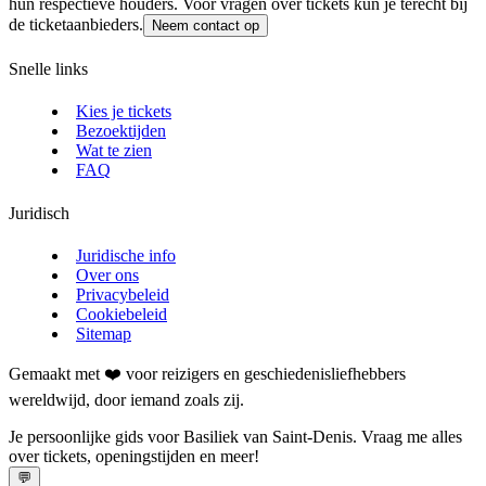
hun respectieve houders. Voor vragen over tickets kun je terecht bij
de ticketaanbieders.
Neem contact op
Snelle links
Kies je tickets
Bezoektijden
Wat te zien
FAQ
Juridisch
Juridische info
Over ons
Privacybeleid
Cookiebeleid
Sitemap
Gemaakt met ❤️ voor reizigers en geschiedenisliefhebbers
wereldwijd, door iemand zoals zij.
Je persoonlijke gids voor Basiliek van Saint‑Denis. Vraag me alles
over tickets, openingstijden en meer!
💬