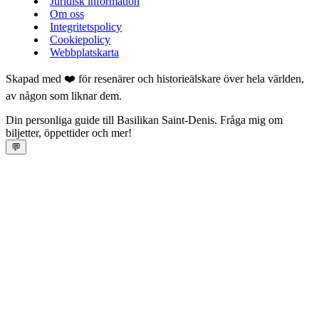
Juridisk information
Om oss
Integritetspolicy
Cookiepolicy
Webbplatskarta
Skapad med ❤️ för resenärer och historieälskare över hela världen,
av någon som liknar dem.
Din personliga guide till Basilikan Saint‑Denis. Fråga mig om
biljetter, öppettider och mer!
💬