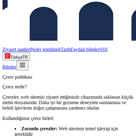
Ziyaret saatleri
Neler görülmeli
Tarih
Faydalı bilgiler
SSS
Türkçe
TR
Biletler
Çerez politikası
Çerez nedir?
Çerezler, web sitemizi ziyaret ettiğinizde cihazınızda saklanan küçük
metin dosyalarıdır. Daha iyi bir gezinme deneyimi sunmamıza ve
belirli işlevlerin doğru çalışmasına yardımcı olurlar.
Kullandığımız çerez türleri
Zorunlu çerezler
:
Web sitesinin temel işleyişi için
gereklidir