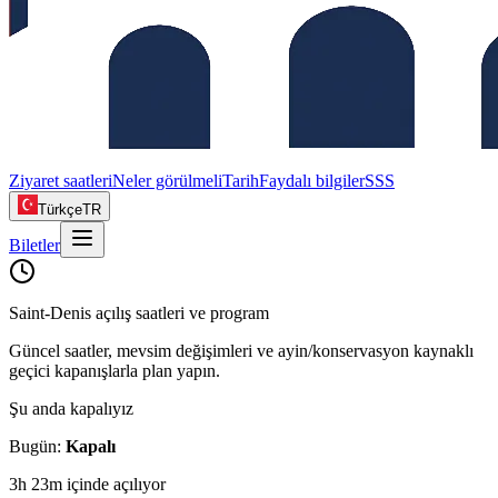
Ziyaret saatleri
Neler görülmeli
Tarih
Faydalı bilgiler
SSS
Türkçe
TR
Biletler
Saint‑Denis açılış saatleri ve program
Güncel saatler, mevsim değişimleri ve ayin/konservasyon kaynaklı
geçici kapanışlarla plan yapın.
Şu anda kapalıyız
Bugün
:
Kapalı
3h 23m içinde açılıyor