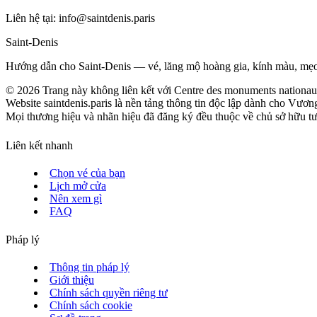
Liên hệ tại:
info@saintdenis.paris
Saint‑Denis
Hướng dẫn cho Saint‑Denis — vé, lăng mộ hoàng gia, kính màu, mẹo h
©
2026
Trang này không liên kết với Centre des monuments nationau
Website saintdenis.paris là nền tảng thông tin độc lập dành cho Vươ
Mọi thương hiệu và nhãn hiệu đã đăng ký đều thuộc về chủ sở hữu tươn
Liên kết nhanh
Chọn vé của bạn
Lịch mở cửa
Nên xem gì
FAQ
Pháp lý
Thông tin pháp lý
Giới thiệu
Chính sách quyền riêng tư
Chính sách cookie