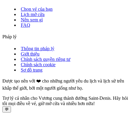
Chọn vé của bạn
Lịch mở cửa
Nên xem gì
FAQ
Pháp lý
Thông tin pháp lý
Giới thiệu
Chính sách quyền riêng tư
Chính sách cookie
Sơ đồ trang
Được tạo nên với ❤️ cho những người yêu du lịch và lịch sử trên
khắp thế giới, bởi một người giống như họ.
Trợ lý cá nhân cho Vương cung thánh đường Saint‑Denis. Hãy hỏi
tôi mọi điều về vé, giờ mở cửa và nhiều hơn nữa!
💬