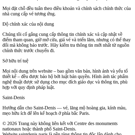
Mọi đặt chỗ đều tuân theo điều khoản và chính sách chính thức của
nhà cung cấp vé tương ứng.
Độ chính xác của nội dung
Chúng tôi cố gắng cung cấp thông tin chính xác và cập nhật về
điểm tham quan, giờ mở cửa, giá vé và triển lãm, nhưng có thể thay
đổi mà không báo trước. Hãy kiểm tra thông tin mới nhất từ nguồn
chính thức trước chuyến đi.
Sở hữu trí tuệ
Mọi nội dung trên website – bao gồm văn bản, hình ảnh và yếu tố
thiết kế – đều được bảo hộ bởi luật bản quyền. Hình ảnh tác phẩm
nghệ thuật được sử dụng cho mục đích giáo dục và thông tin, phù
hợp với quy định pháp luật.
Saint‑Denis
Hướng dẫn cho Saint‑Denis — vé, lăng mộ hoàng gia, kính màu,
mẹo hữu ích để lên kế hoạch ở phía bắc Paris.
©
2026
Trang này không liên kết với Centre des monuments
nationaux hoặc thành phố Saint‑Denis.
Website saintdenis.paris là nền tảng thông tin độc lập dành cho