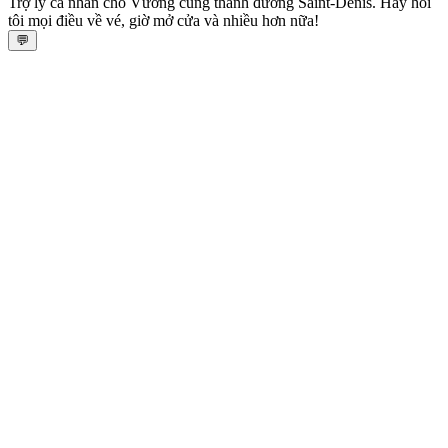
Trợ lý cá nhân cho Vương cung thánh đường Saint‑Denis. Hãy hỏi
tôi mọi điều về vé, giờ mở cửa và nhiều hơn nữa!
💬