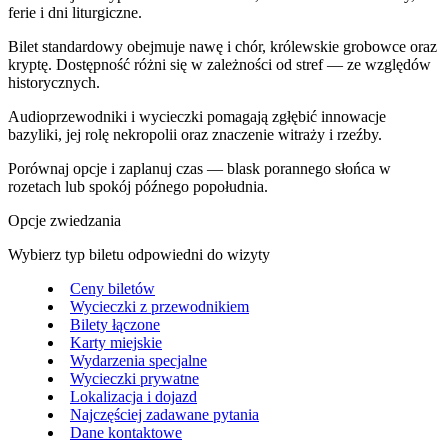
ferie i dni liturgiczne.
Bilet standardowy obejmuje nawę i chór, królewskie grobowce oraz
kryptę. Dostępność różni się w zależności od stref — ze względów
historycznych.
Audioprzewodniki i wycieczki pomagają zgłębić innowacje
bazyliki, jej rolę nekropolii oraz znaczenie witraży i rzeźby.
Porównaj opcje i zaplanuj czas — blask porannego słońca w
rozetach lub spokój późnego popołudnia.
Opcje zwiedzania
Wybierz typ biletu odpowiedni do wizyty
Ceny biletów
Wycieczki z przewodnikiem
Bilety łączone
Karty miejskie
Wydarzenia specjalne
Wycieczki prywatne
Lokalizacja i dojazd
Najczęściej zadawane pytania
Dane kontaktowe