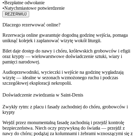
•
Bezpłatne odwołanie
•
Natychmiastowe potwierdzenie
REZERWUJ
Dlaczego rezerwować online?
Rezerwacja online gwarantuje dogodną godzinę wejścia, pomaga
uniknąć kolejek i zaplanować wizytę wokół liturgii.
Bilet daje dostęp do nawy i chóru, królewskich grobowców i efigii
oraz krypty — wielowarstwowe doświadczenie sztuki, wiary i
pamięci narodowej.
Audioprzewodniki, wycieczki i wejście na godzinę wygładzają
wizytę — idealne w sezonach wzmożonego ruchu i podczas
szczegółowej eksploracji nekropolii.
Doświadczenie zwiedzania w Saint‑Denis
Zwykły rytm: z placu i fasady zachodniej do chóru, grobowców i
krypty
Wejdź przez monumentalną fasadę zachodnią i przejdź kontrolę
bezpieczeństwa. Niech oczy przywykną do światła — przejdź z
nawy do chóru; podążaj za kolumnami i żebrami wznoszącymi się z