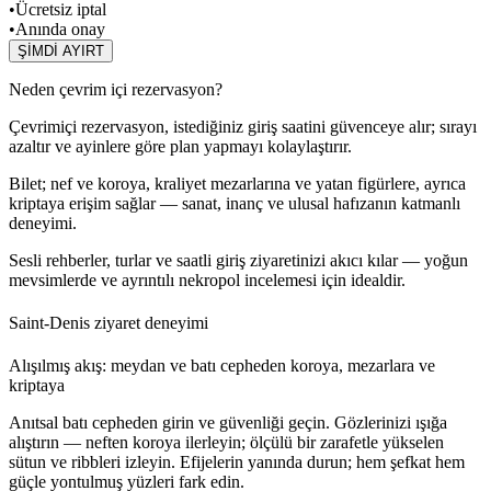
•
Ücretsiz iptal
•
Anında onay
ŞİMDİ AYIRT
Neden çevrim içi rezervasyon?
Çevrimiçi rezervasyon, istediğiniz giriş saatini güvenceye alır; sırayı
azaltır ve ayinlere göre plan yapmayı kolaylaştırır.
Bilet; nef ve koroya, kraliyet mezarlarına ve yatan figürlere, ayrıca
kriptaya erişim sağlar — sanat, inanç ve ulusal hafızanın katmanlı
deneyimi.
Sesli rehberler, turlar ve saatli giriş ziyaretinizi akıcı kılar — yoğun
mevsimlerde ve ayrıntılı nekropol incelemesi için idealdir.
Saint‑Denis ziyaret deneyimi
Alışılmış akış: meydan ve batı cepheden koroya, mezarlara ve
kriptaya
Anıtsal batı cepheden girin ve güvenliği geçin. Gözlerinizi ışığa
alıştırın — neften koroya ilerleyin; ölçülü bir zarafetle yükselen
sütun ve ribbleri izleyin. Efijelerin yanında durun; hem şefkat hem
güçle yontulmuş yüzleri fark edin.